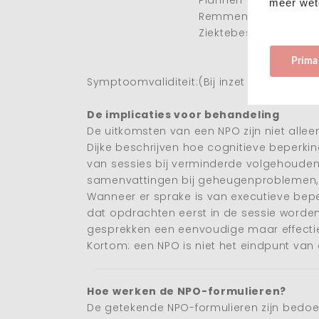
Plannen en overzicht
meer wet
Remmen van impuls
Ziektebesef en inzicht
Prima
Symptoomvaliditeit:
(Bij inzet en betrouw
De implicaties voor behandeling
De uitkomsten van een NPO zijn niet alle
Dijke beschrijven hoe cognitieve beperk
van sessies bij verminderde volgehouden 
samenvattingen bij geheugenproblemen, of
Wanneer er sprake is van executieve bepe
dat opdrachten eerst in de sessie worde
gesprekken een eenvoudige maar effecti
Kortom: een NPO is niet het eindpunt van
Hoe werken de NPO-formulieren?
De getekende NPO-formulieren zijn bedoe