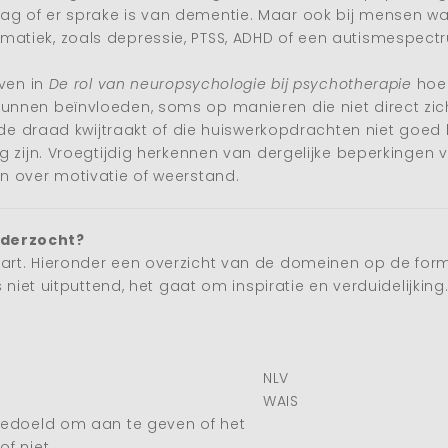
 of er sprake is van dementie. Maar ook bij mensen waa
atiek, zoals depressie, PTSS, ADHD of een autismespect
jven in
De rol van neuropsychologie bij psychotherapie
hoe 
nen beïnvloeden, soms op manieren die niet direct zichtb
 de draad kwijtraakt of die huiswerkopdrachten niet goed k
g zijn. Vroegtijdig herkennen van dergelijke beperkinge
n over motivatie of weerstand.
nderzocht?
rt. Hieronder een overzicht van de domeinen op de formu
 niet uitputtend, het gaat om inspiratie en verduidelijking
NLV
WAIS
 bedoeld om aan te geven of het
of niet