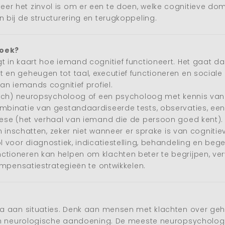
 wanneer het zinvol is om er een te doen, welke cognitieve
bij de structurering en terugkoppeling.
zoek?
in kaart hoe iemand cognitief functioneert. Het gaat da
en geheugen tot taal, executief functioneren en social
an iemands cognitief profiel.
isch) neuropsycholoog of een psycholoog met kennis van
mbinatie van gestandaardiseerde tests, observaties, e
ese (het verhaal van iemand die de persoon goed kent).
n inschatten, zeker niet wanneer er sprake is van cogniti
voor diagnostiek, indicatiestelling, behandeling en bege
 functioneren kan helpen om klachten beter te begrijpen, ver
ompensatiestrategieën te ontwikkelen.
a aan situaties. Denk aan mensen met klachten over geh
een neurologische aandoening. De meeste neuropsycholo