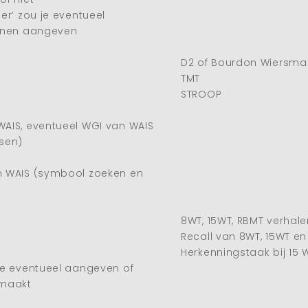
ger’ zou je eventueel
unnen aangeven
D2 of Bourdon Wiersma
TMT
STROOP
WAIS, eventueel WGI van WAIS
ksen)
an WAIS (symbool zoeken en
8WT, 15WT, RBMT verhale
Recall van 8WT, 15WT e
Herkenningstaak bij 15 
 je eventueel aangeven of
 maakt