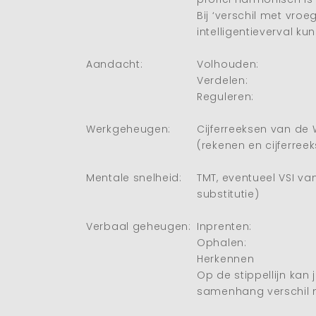
Bij ‘verschil met vroe
intelligentieverval k
Aandacht:
Volhouden:
Verdelen:
Reguleren:
Werkgeheugen:
Cijferreeksen van de 
(rekenen en cijferree
Mentale snelheid:
TMT, eventueel VSI v
substitutie)
Verbaal geheugen:
Inprenten:
Ophalen:
Herkennen
Op de stippellijn kan
samenhang verschil