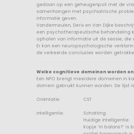
gedaan op een geheugenpoli met de vraag
samenhangen met psychiatrische problem
informatie geven.
Vandermeulen, Derix en Van Dijke beschri
een psychotherapeutische behandeling kun
ophalen van informatie uit de sessie, die
Er kan een neuropsychologische verklarin
de verkeerde conclusies worden getrokke
Welke cognitieve domeinen worden o
Een NPO brengt meerdere domeinen in kaa
domein gebruikt kunnen worden. De lijst is
Oriëntatie:
CST
Intelligentie:
Schatting:
Huidige intelligentie:
Kopje ‘In balans?’ is
profiel harmonisch is 