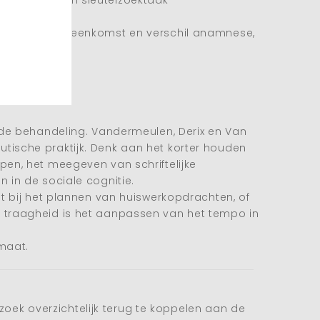
 dierentuin en sleutelzoektaak
prekken en overeenkomst en verschil anamnese,
servaties.
 de behandeling. Vandermeulen, Derix en Van
tische praktijk. Denk aan het korter houden
pen, het meegeven van schriftelijke
 in de sociale cognitie.
t bij het plannen van huiswerkopdrachten, of
e traagheid is het aanpassen van het tempo in
maat.
ek overzichtelijk terug te koppelen aan de