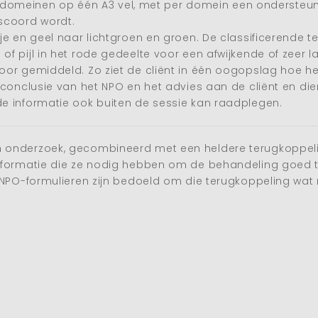
lle domeinen op één A3 vel, met per domein een ondersteun
scoord wordt.
je en geel naar lichtgroen en groen. De classificerende
 pijl in het rode gedeelte voor een afwijkende of zeer l
or gemiddeld. Zo ziet de cliënt in één oogopslag hoe het 
 conclusie van het NPO en het advies aan de cliënt en di
e informatie ook buiten de sessie kan raadplegen.
onderzoek, gecombineerd met een heldere terugkoppeling,
nformatie die ze nodig hebben om de behandeling goed te
NPO-formulieren zijn bedoeld om die terugkoppeling wat mak