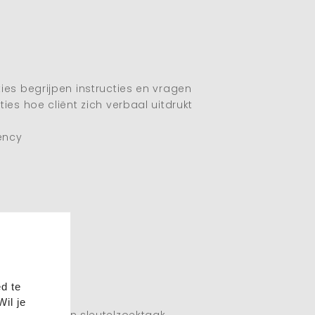
ies begrijpen instructies en vragen
ies hoe cliënt zich verbaal uitdrukt
uency
OP en TMT
d te
il je