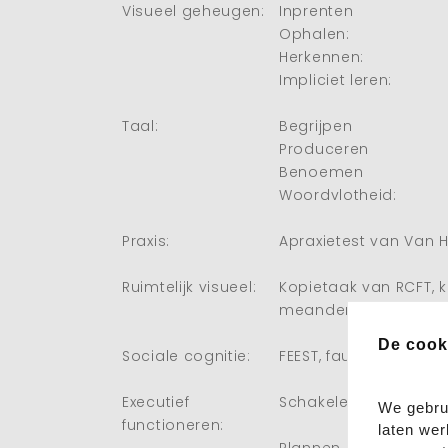
Visueel geheugen:
Inprenten
Ophalen:
Herkennen:
Impliciet leren:
Taal:
Begrijpen
Produceren
Benoemen
Woordvlotheid:
Praxis:
Apraxietest van Van 
Ruimtelijk visueel:
Kopietaak van RCFT, k
meander
De cook
Sociale cognitie:
FEEST, faux-pas, cart
Executief
Schakelen
We gebru
functioneren:
laten wer