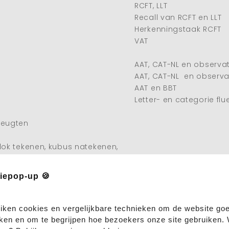
RCFT, LLT
Recall van RCFT en LLT
Herkenningstaak RCFT
VAT
AAT, CAT-NL en observat
AAT, CAT-NL en observat
AAT en BBT
Letter- en categorie fl
Heugten
lok tekenen, kubus natekenen,
iepop-up 🍪
oons
BADS regelwissel, STRO
iken cookies en vergelijkbare technieken om de website goe
ken en om te begrijpen hoe bezoekers onze site gebruiken. W