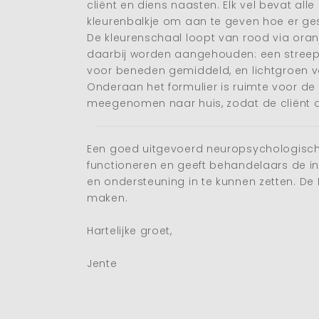
cliënt en diens naasten. Elk vel bevat a
kleurenbalkje om aan te geven hoe er ge
De kleurenschaal loopt van rood via oran
daarbij worden aangehouden: een streep of
voor beneden gemiddeld, en lichtgroen vo
Onderaan het formulier is ruimte voor de
meegenomen naar huis, zodat de cliënt d
Een goed uitgevoerd neuropsychologisch 
functioneren en geeft behandelaars de i
en ondersteuning in te kunnen zetten. De 
maken.
Hartelijke groet,
Jente