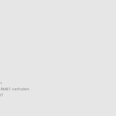
n
n RMBT verhalen
WT