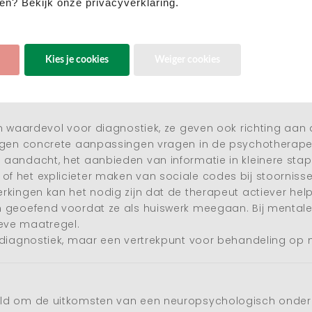
BADS 6 elementen, BADS
en? Bekijk onze privacyverklaring.
en
STROOP en observaties
BRIEF vragenlijst, ges
hetero anamnese en ob
Kies je cookies
Weiger cookies
baarheid) AKTG, TOM, en VAT-E
en waardevol voor diagnostiek, ze geven ook richting aan
ingen concrete aanpassingen vragen in de psychotherapeu
aandacht, het aanbieden van informatie in kleinere stap
 het explicieter maken van sociale codes bij stoornissen
rkingen kan het nodig zijn dat de therapeut actiever help
n geoefend voordat ze als huiswerk meegaan. Bij mental
eve maatregel.
 diagnostiek, maar een vertrekpunt voor behandeling op 
ld om de uitkomsten van een neuropsychologisch onderzo